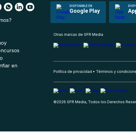
DISPONIBLE EN
DISP
Google Play
Ap
omos?
s
Otras marcas de GFR Media
 hoy
oncursos
io
nfiar en
Política de privacidad
Términos y condicion
©
2026
GFR Media, Todos los Derechos Rese