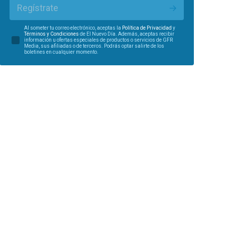
Regístrate
Al someter tu correo electrónico, aceptas la
Política de Privacidad
y
Términos y Condiciones
de El Nuevo Día. Además, aceptas recibir
información u ofertas especiales de productos o servicios de GFR
Media, sus afiliadas o de terceros. Podrás optar salirte de los
boletines en cualquier momento.