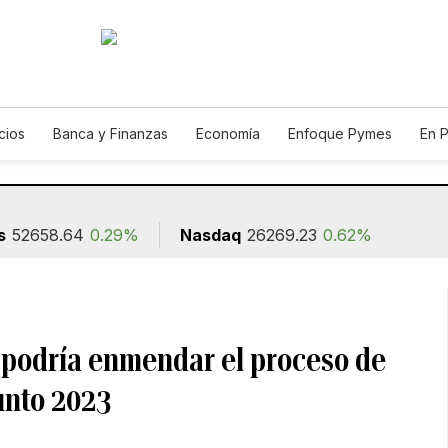
cios
Banca y Finanzas
Economía
Enfoque Pymes
En 
utos
Agro
s
52658.64
0.29%
Nasdaq
26269.23
0.62%
n podría enmendar el proceso de
unto 2023