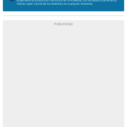
especiales de productos o servicios de GFR Media, sus afiliadas o de terceros.
Podrás optar salirte de los boletines en cualquier momento.
PUBLICIDAD