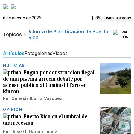
6 de agosto de 2026
85°
Lluvias aisladas
#Junta de Planificación de Puerto
Tópicos
Rico
Artículos
Fotogalerías
Vídeos
NOTICIAS
Pugna por construcción ilegal
de una piscina arrecia debate por
acceso público al Camino El Faro en
Rincón
Por
Génesis Ibarra Vázquez
OPINIÓN
Puerto Rico en el umbral de
una recesión
Por
José G. García López