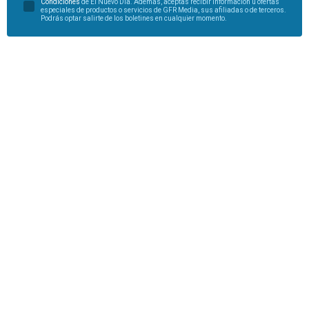
Condiciones
de El Nuevo Día. Además, aceptas recibir información u ofertas
especiales de productos o servicios de GFR Media, sus afiliadas o de terceros.
Podrás optar salirte de los boletines en cualquier momento.