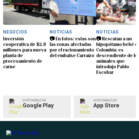
NEGOCIOS
NOTICIAS
NOTICIAS
Inversión
📷 En fotos: estas son
📷 Rescatan a un
cooperativa de $2.8
las zonas afectadas
hipopótamo bebé e
millones para nueva
por el racionamiento
Colombia: es
planta de
del embalse Carraízo
descendiente de lo
procesamiento de
animales que
carne
introdujo Pablo
Escobar
DISPONIBLE EN
DISPONIBLE EN
Google Play
App Store