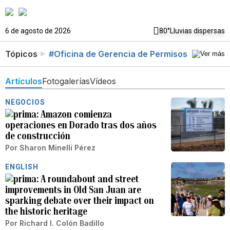
6 de agosto de 2026
80°
Lluvias dispersas
Tópicos
#Oficina de Gerencia de Permisos
Artículos
Fotogalerías
Vídeos
NEGOCIOS
Amazon comienza
operaciones en Dorado tras dos años
de construcción
Por
Sharon Minelli Pérez
ENGLISH
A roundabout and street
improvements in Old San Juan are
sparking debate over their impact on
the historic heritage
Por
Richard I. Colón Badillo