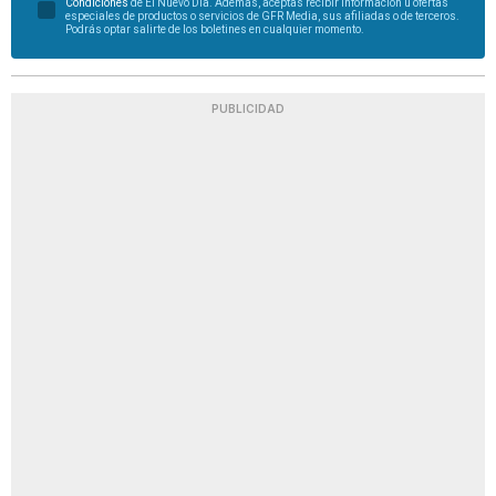
Condiciones
de El Nuevo Día. Además, aceptas recibir información u ofertas
especiales de productos o servicios de GFR Media, sus afiliadas o de terceros.
Podrás optar salirte de los boletines en cualquier momento.
PUBLICIDAD