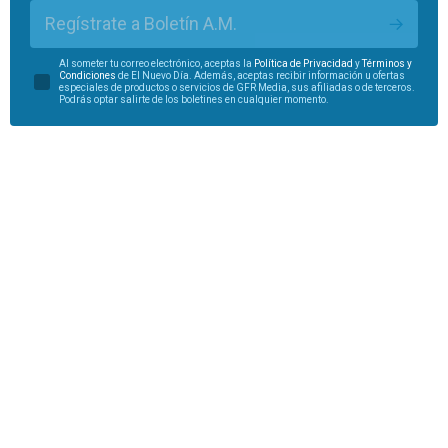
Regístrate a Boletín A.M.
Al someter tu correo electrónico, aceptas la
Política de Privacidad
y
Términos y
Condiciones
de El Nuevo Día. Además, aceptas recibir información u ofertas
especiales de productos o servicios de GFR Media, sus afiliadas o de terceros.
Podrás optar salirte de los boletines en cualquier momento.