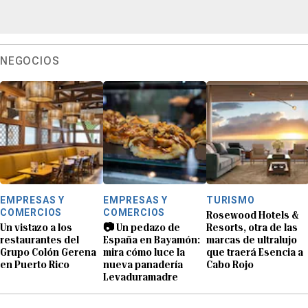
NEGOCIOS
EMPRESAS Y
EMPRESAS Y
TURISMO
COMERCIOS
COMERCIOS
Rosewood Hotels &
Un vistazo a los
📷 Un pedazo de
Resorts, otra de las
restaurantes del
España en Bayamón:
marcas de ultralujo
Grupo Colón Gerena
mira cómo luce la
que traerá Esencia a
en Puerto Rico
nueva panadería
Cabo Rojo
Levaduramadre