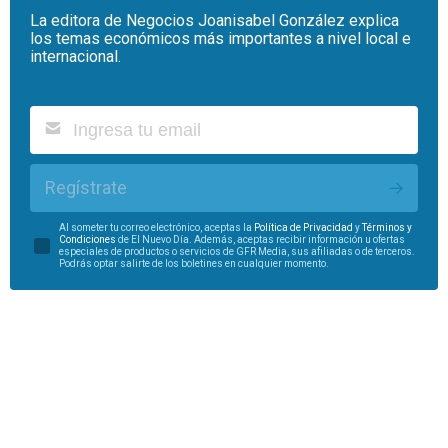
La editora de Negocios Joanisabel González explica
los temas económicos más importantes a nivel local e
internacional.
Regístrate
Al someter tu correo electrónico, aceptas la
Política de Privacidad
y
Términos y
Condiciones
de El Nuevo Día. Además, aceptas recibir información u ofertas
especiales de productos o servicios de GFR Media, sus afiliadas o de terceros.
Podrás optar salirte de los boletines en cualquier momento.