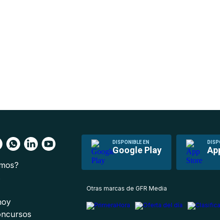
DISPONIBLE EN
DISP
Google Play
Ap
omos?
s
Otras marcas de GFR Media
 hoy
oncursos