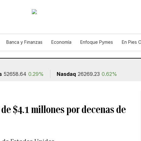
Banca y Finanzas
Economía
Enfoque Pymes
En Pies 
ión
s
52658.64
0.29%
Nasdaq
26269.23
0.62%
 de $4.1 millones por decenas de