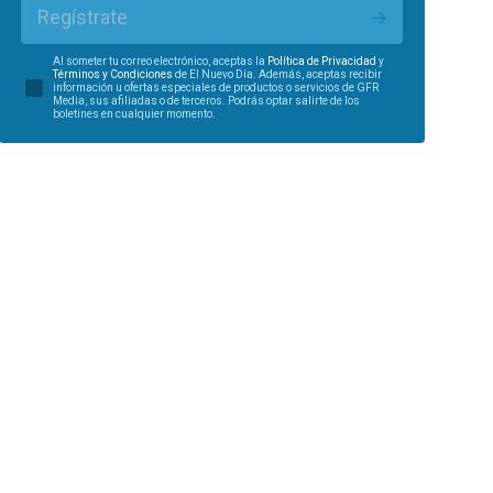
Regístrate
Al someter tu correo electrónico, aceptas la
Política de Privacidad
y
Términos y Condiciones
de El Nuevo Día. Además, aceptas recibir
información u ofertas especiales de productos o servicios de GFR
Media, sus afiliadas o de terceros. Podrás optar salirte de los
boletines en cualquier momento.