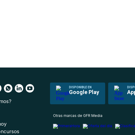
DISPONIBLE EN
DISP
Google Play
Ap
omos?
s
Otras marcas de GFR Media
 hoy
oncursos