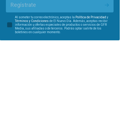
Regístrate
Al someter tu correo electrónico, aceptas la
Política de Privacidad
y
Términos y Condiciones
de El Nuevo Día. Además, aceptas recibir
información u ofertas especiales de productos o servicios de GFR
Media, sus afiliadas o de terceros. Podrás optar salirte de los
boletines en cualquier momento.