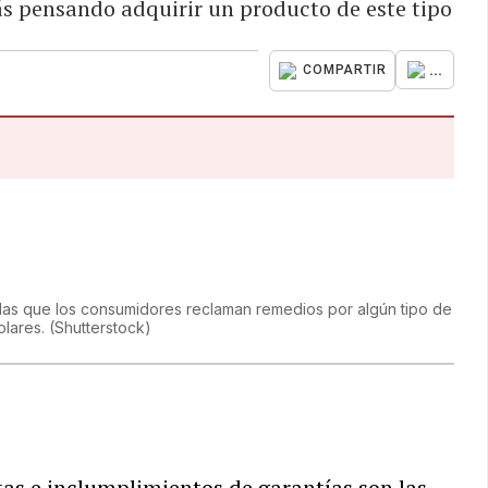
ás pensando adquirir un producto de este tipo
...
COMPARTIR
las que los consumidores reclaman remedios por algún tipo de
olares.
(
Shutterstock
)
as e inclumplimientos de garantías son las