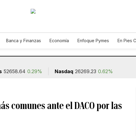
Banca y Finanzas
Economía
Enfoque Pymes
En Pies 
ión
s
52658.64
0.29%
Nasdaq
26269.23
0.62%
más comunes ante el DACO por las