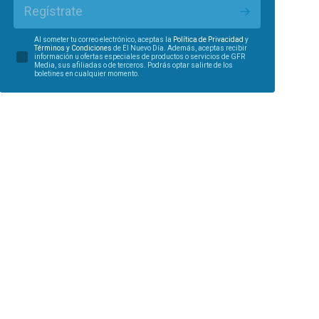
Regístrate
Al someter tu correo electrónico, aceptas la
Política de Privacidad
y
Términos y Condiciones
de El Nuevo Día. Además, aceptas recibir
información u ofertas especiales de productos o servicios de GFR
Media, sus afiliadas o de terceros. Podrás optar salirte de los
boletines en cualquier momento.