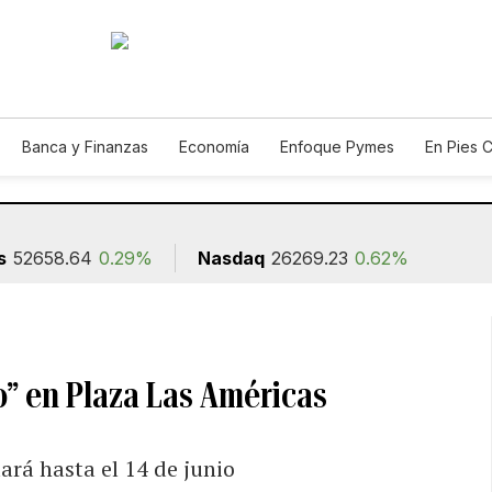
Banca y Finanzas
Economía
Enfoque Pymes
En Pies 
ión
s
52658.64
0.29%
Nasdaq
26269.23
0.62%
o” en Plaza Las Américas
ará hasta el 14 de junio