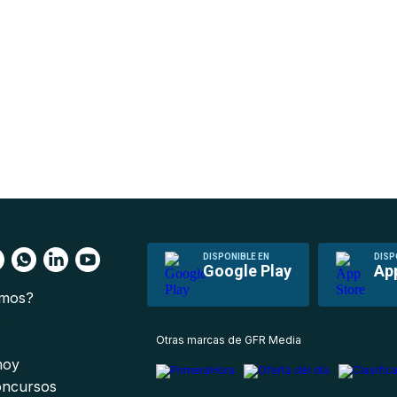
DISPONIBLE EN
DISP
Google Play
Ap
omos?
s
Otras marcas de GFR Media
 hoy
oncursos