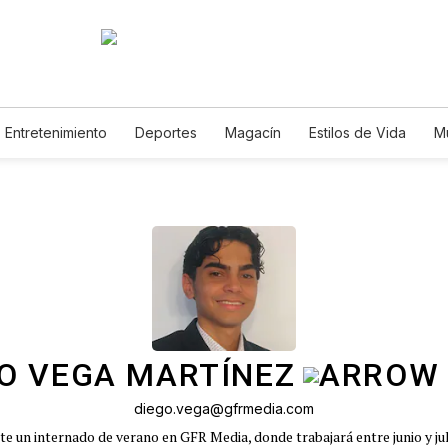
Entretenimiento
Deportes
Magacín
Estilos de Vida
M
Tecnología
Juegos
Lotería
Vídeos
Fotogalerías
E
O VEGA MARTÍNEZ
diego.vega@gfrmedia.com
 un internado de verano en GFR Media, donde trabajará entre junio y jul