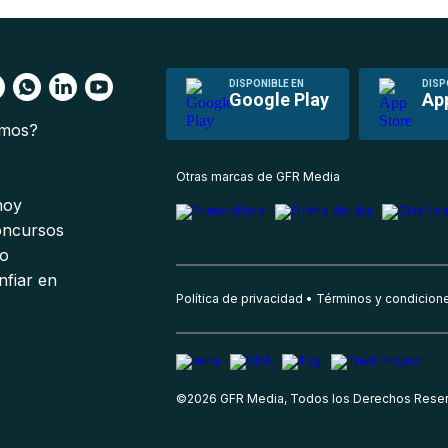
DISPONIBLE EN
DISP
Google Play
Ap
omos?
s
Otras marcas de GFR Media
 hoy
oncursos
io
nfiar en
Política de privacidad
Términos y condicion
©
2026
GFR Media, Todos los Derechos Rese