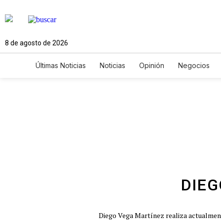
8 de agosto de 2026
Últimas Noticias
Noticias
Opinión
Negocios
Ciencia y Ambiente
Gastronomía
De Viaje
Newsletters
Feriados
Edictos
Especiales
DIEG
Diego Vega Martínez realiza actualmente