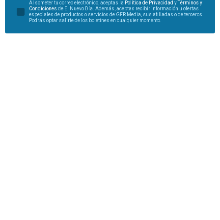
Al someter tu correo electrónico, aceptas la
Política de Privacidad
y
Términos y
Condiciones
de El Nuevo Día. Además, aceptas recibir información u ofertas
especiales de productos o servicios de GFR Media, sus afiliadas o de terceros.
Podrás optar salirte de los boletines en cualquier momento.