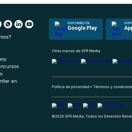
DISPONIBLE EN
DISP
Google Play
Ap
omos?
s
Otras marcas de GFR Media
 hoy
oncursos
io
nfiar en
Política de privacidad
Términos y condicion
©
2026
GFR Media, Todos los Derechos Rese