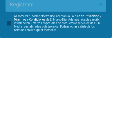
Regístrate
Al someter tu correo electrónico, aceptas la
Política de Privacidad
y
Términos y Condiciones
de El Nuevo Día. Además, aceptas recibir
información u ofertas especiales de productos o servicios de GFR
Media, sus afiliadas o de terceros. Podrás optar salirte de los
boletines en cualquier momento.