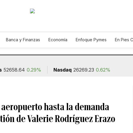
Banca y Finanzas
Economía
Enfoque Pymes
En Pies 
ión
s
52658.64
0.29%
Nasdaq
26269.23
0.62%
l aeropuerto hasta la demanda
tión de Valerie Rodríguez Erazo