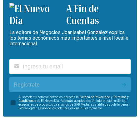
A Fin de
Cuentas
La editora de Negocios Joanisabel González explica
los temas económicos más importantes a nivel local e
internacional.
Regístrate
Al someter tu correo electrónico, aceptas la
Política de Privacidad
y
Términos y
Condiciones
de El Nuevo Día. Además, aceptas recibir información u ofertas
especiales de productos o servicios de GFR Media, sus afiliadas o de terceros.
Podrás optar salirte de los boletines en cualquier momento.