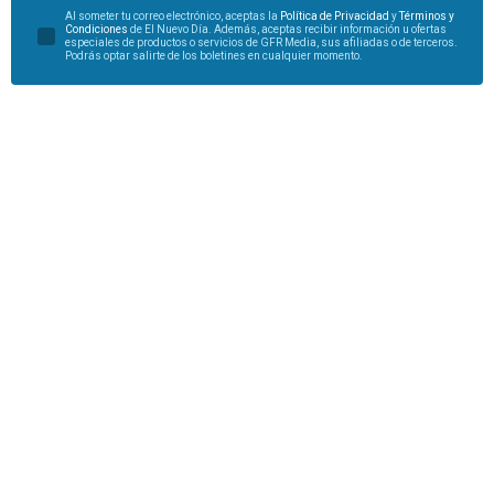
Al someter tu correo electrónico, aceptas la
Política de Privacidad
y
Términos y
Condiciones
de El Nuevo Día. Además, aceptas recibir información u ofertas
especiales de productos o servicios de GFR Media, sus afiliadas o de terceros.
Podrás optar salirte de los boletines en cualquier momento.