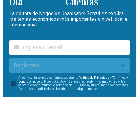
Cuentas
La editora de Negocios Joanisabel González explica
los temas económicos más importantes a nivel local e
internacional.
Regístrate
Al someter tu correo electrónico, aceptas la
Política de Privacidad
y
Términos y
Condiciones
de El Nuevo Día. Además, aceptas recibir información u ofertas
especiales de productos o servicios de GFR Media, sus afiliadas o de terceros.
Podrás optar salirte de los boletines en cualquier momento.