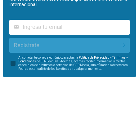
internacional.
Regístrate
Al someter tu correo electrónico, aceptas la
Política de Privacidad
y
Términos y
Condiciones
de El Nuevo Día. Además, aceptas recibir información u ofertas
especiales de productos o servicios de GFR Media, sus afiliadas o de terceros.
Podrás optar salirte de los boletines en cualquier momento.