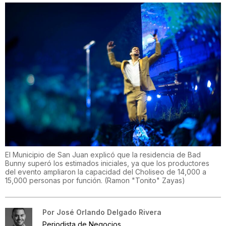
El Municipio de San Juan explicó que la residencia de Bad
Bunny superó los estimados iniciales, ya que los productores
del evento ampliaron la capacidad del Choliseo de 14,000 a
15,000 personas por función.
(
Ramon "Tonito" Zayas
)
Por
José Orlando Delgado Rivera
Periodista de Negocios