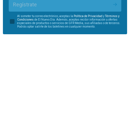
Regístrate
Al someter tu correo electrónico, aceptas la
Política de Privacidad
y
Términos y
Condiciones
de El Nuevo Día. Además, aceptas recibir información u ofertas
especiales de productos o servicios de GFR Media, sus afiliadas o de terceros.
Podrás optar salirte de los boletines en cualquier momento.