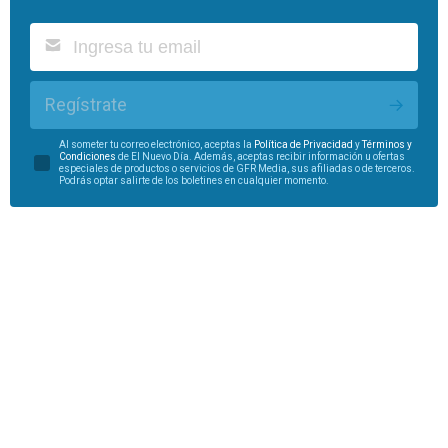
Regístrate
Al someter tu correo electrónico, aceptas la
Política de Privacidad
y
Términos y
Condiciones
de El Nuevo Día. Además, aceptas recibir información u ofertas
especiales de productos o servicios de GFR Media, sus afiliadas o de terceros.
Podrás optar salirte de los boletines en cualquier momento.