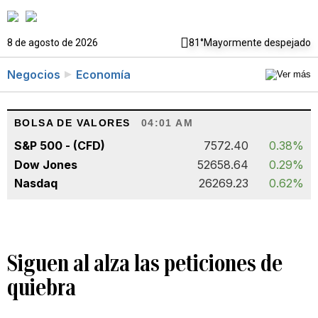
8 de agosto de 2026
81°
Mayormente despejado
Negocios
Economía
BOLSA DE VALORES
04:01 AM
S&P 500 - (CFD)
7572.40
0.38%
Dow Jones
52658.64
0.29%
Nasdaq
26269.23
0.62%
Siguen al alza las peticiones de
quiebra