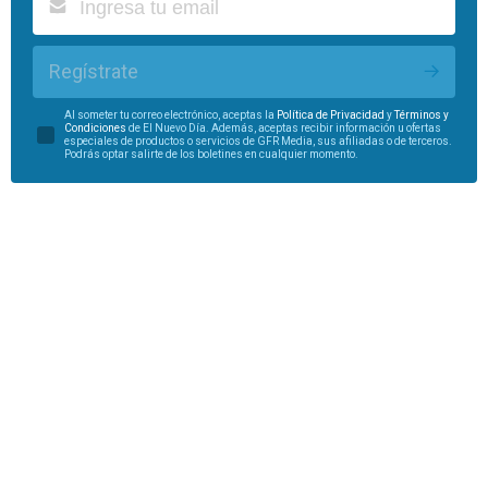
Regístrate
Al someter tu correo electrónico, aceptas la
Política de Privacidad
y
Términos y
Condiciones
de El Nuevo Día. Además, aceptas recibir información u ofertas
especiales de productos o servicios de GFR Media, sus afiliadas o de terceros.
Podrás optar salirte de los boletines en cualquier momento.