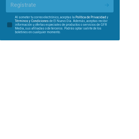
Regístrate
Al someter tu correo electrónico, aceptas la
Política de Privacidad
y
Términos y Condiciones
de El Nuevo Día. Además, aceptas recibir
información u ofertas especiales de productos o servicios de GFR
Media, sus afiliadas o de terceros. Podrás optar salirte de los
boletines en cualquier momento.