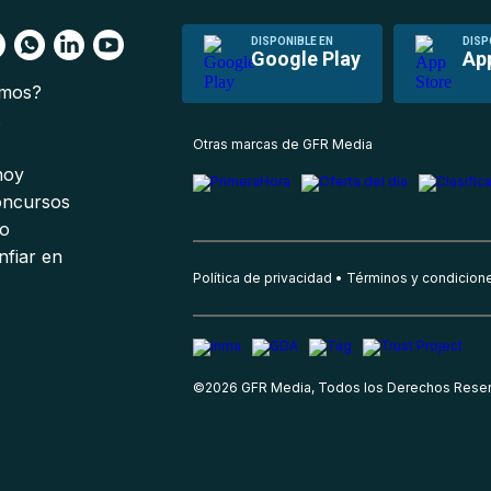
DISPONIBLE EN
DISP
Google Play
Ap
omos?
s
Otras marcas de GFR Media
 hoy
oncursos
io
nfiar en
Política de privacidad
Términos y condicion
©
2026
GFR Media, Todos los Derechos Rese