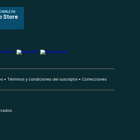
ONIBLE EN
p Store
es
Términos y condiciones del suscriptor
Correcciones
rvados.