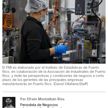
El PMI es elaborado por el Instituto de Estadísticas de Puerto
Rico, en colaboración de la Asociación de Industriales de Puerto
Rico, y mide las perspectivas y condiciones de negocio a corto
plazo de los gerentes de las principales empresas
manufactureras en Puerto Rico.
(
David Villafane/Staff
)
Por
Efraín Montalbán Ríos
Periodista de Negocios