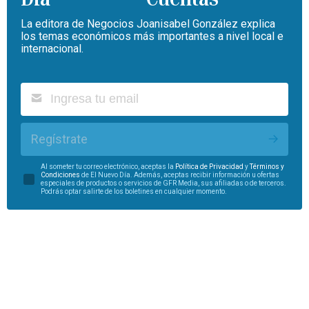
La editora de Negocios Joanisabel González explica
los temas económicos más importantes a nivel local e
internacional.
Regístrate
Al someter tu correo electrónico, aceptas la
Política de Privacidad
y
Términos y
Condiciones
de El Nuevo Día. Además, aceptas recibir información u ofertas
especiales de productos o servicios de GFR Media, sus afiliadas o de terceros.
Podrás optar salirte de los boletines en cualquier momento.