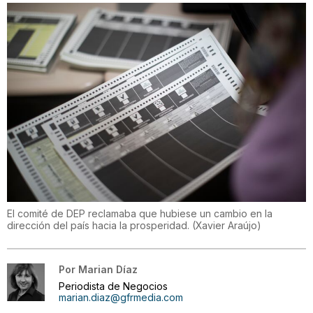
El comité de DEP reclamaba que hubiese un cambio en la
dirección del país hacia la prosperidad.
(
Xavier Araújo
)
Por
Marian Díaz
Periodista de Negocios
marian.diaz@gfrmedia.com