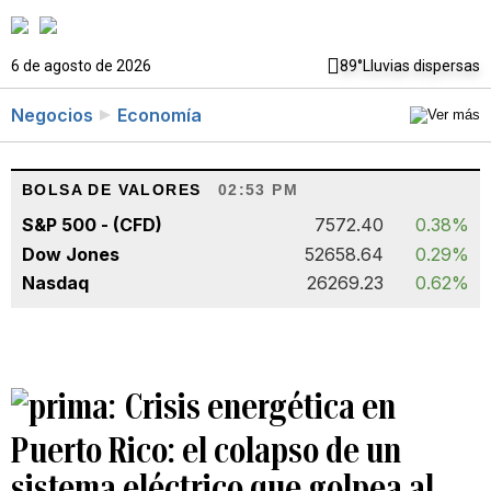
6 de agosto de 2026
89°
Lluvias dispersas
Negocios
Economía
BOLSA DE VALORES
02:53 PM
S&P 500 - (CFD)
7572.40
0.38%
Dow Jones
52658.64
0.29%
Nasdaq
26269.23
0.62%
Crisis energética en
Puerto Rico: el colapso de un
sistema eléctrico que golpea al