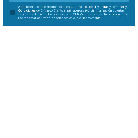
Al someter tu correo electrónico, aceptas la
Política de Privacidad
y
Términos y
Condiciones
de El Nuevo Día. Además, aceptas recibir información u ofertas
especiales de productos o servicios de GFR Media, sus afiliadas o de terceros.
Podrás optar salirte de los boletines en cualquier momento.