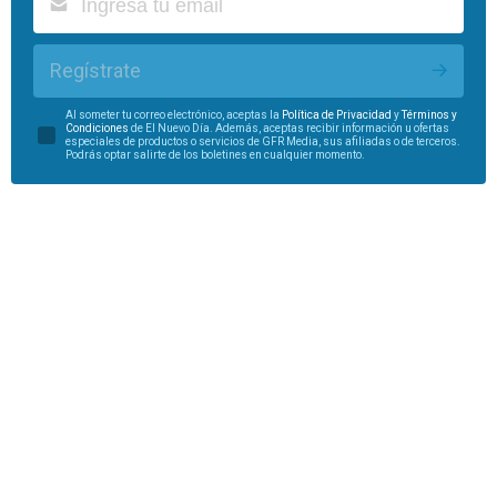
Regístrate
Al someter tu correo electrónico, aceptas la
Política de Privacidad
y
Términos y
Condiciones
de El Nuevo Día. Además, aceptas recibir información u ofertas
especiales de productos o servicios de GFR Media, sus afiliadas o de terceros.
Podrás optar salirte de los boletines en cualquier momento.