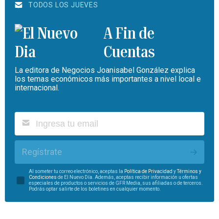
TODOS LOS JUEVES
A Fin de
Cuentas
La editora de Negocios Joanisabel González explica
los temas económicos más importantes a nivel local e
internacional.
Regístrate
Al someter tu correo electrónico, aceptas la
Política de Privacidad
y
Términos y
Condiciones
de El Nuevo Día. Además, aceptas recibir información u ofertas
especiales de productos o servicios de GFR Media, sus afiliadas o de terceros.
Podrás optar salirte de los boletines en cualquier momento.