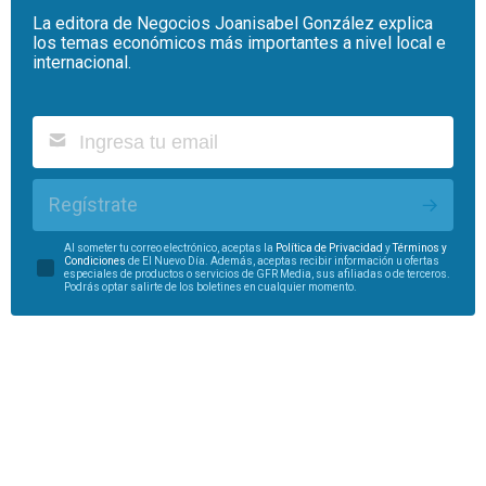
La editora de Negocios Joanisabel González explica
los temas económicos más importantes a nivel local e
internacional.
Regístrate
Al someter tu correo electrónico, aceptas la
Política de Privacidad
y
Términos y
Condiciones
de El Nuevo Día. Además, aceptas recibir información u ofertas
especiales de productos o servicios de GFR Media, sus afiliadas o de terceros.
Podrás optar salirte de los boletines en cualquier momento.