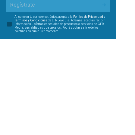
Regístrate
Al someter tu correo electrónico, aceptas la
Política de Privacidad
y
Términos y Condiciones
de El Nuevo Día. Además, aceptas recibir
información u ofertas especiales de productos o servicios de GFR
Media, sus afiliadas o de terceros. Podrás optar salirte de los
boletines en cualquier momento.