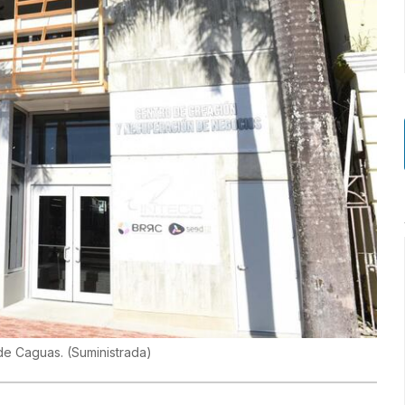
a de Caguas.
(
Suministrada
)