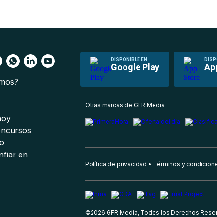
DISPONIBLE EN
DISP
Google Play
Ap
omos?
s
Otras marcas de GFR Media
 hoy
oncursos
io
nfiar en
Política de privacidad
Términos y condicion
©
2026
GFR Media, Todos los Derechos Rese