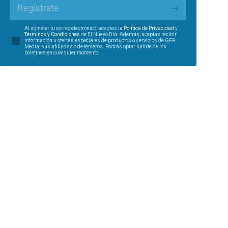
Regístrate
Al someter tu correo electrónico, aceptas la
Política de Privacidad
y
Términos y Condiciones
de El Nuevo Día. Además, aceptas recibir
información u ofertas especiales de productos o servicios de GFR
Media, sus afiliadas o de terceros. Podrás optar salirte de los
boletines en cualquier momento.