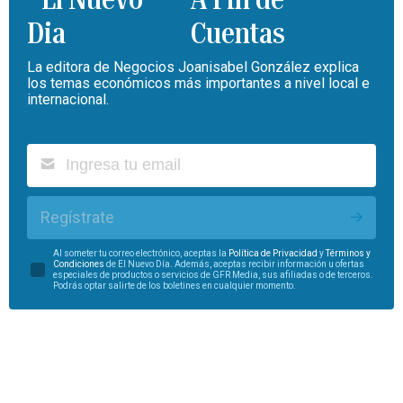
Cuentas
La editora de Negocios Joanisabel González explica
los temas económicos más importantes a nivel local e
internacional.
Regístrate
Al someter tu correo electrónico, aceptas la
Política de Privacidad
y
Términos y
Condiciones
de El Nuevo Día. Además, aceptas recibir información u ofertas
especiales de productos o servicios de GFR Media, sus afiliadas o de terceros.
Podrás optar salirte de los boletines en cualquier momento.