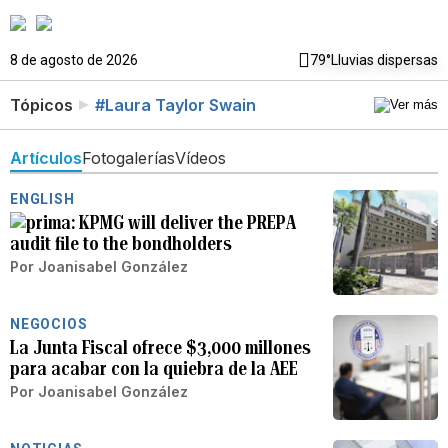
8 de agosto de 2026
79°
Lluvias dispersas
Tópicos
#Laura Taylor Swain
Artículos
Fotogalerías
Vídeos
ENGLISH
KPMG will deliver the PREPA
audit file to the bondholders
Por
Joanisabel González
NEGOCIOS
La Junta Fiscal ofrece $3,000 millones
para acabar con la quiebra de la AEE
Por
Joanisabel González