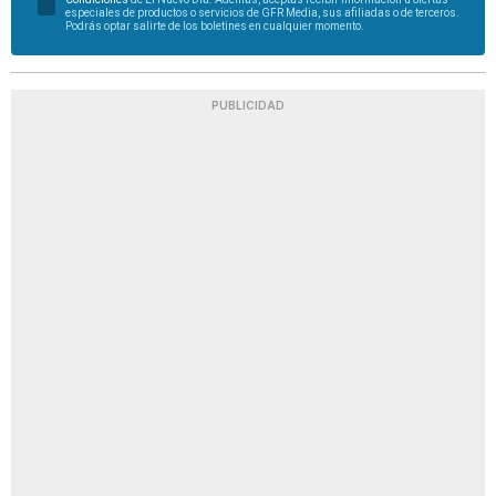
especiales de productos o servicios de GFR Media, sus afiliadas o de terceros.
Podrás optar salirte de los boletines en cualquier momento.
PUBLICIDAD