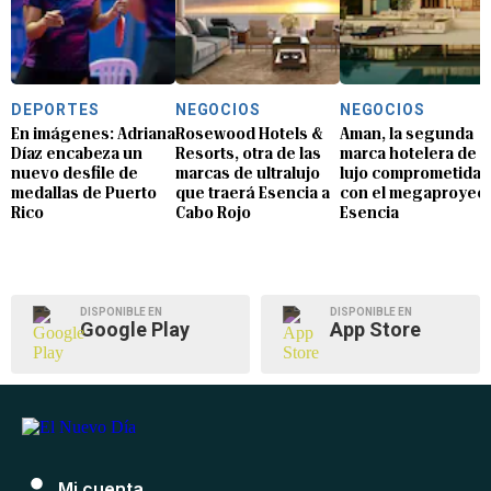
DEPORTES
NEGOCIOS
NEGOCIOS
En imágenes: Adriana
Rosewood Hotels &
Aman, la segunda
Díaz encabeza un
Resorts, otra de las
marca hotelera de
nuevo desfile de
marcas de ultralujo
lujo comprometida
medallas de Puerto
que traerá Esencia a
con el megaproyec
Rico
Cabo Rojo
Esencia
DISPONIBLE EN
DISPONIBLE EN
Google Play
App Store
Mi cuenta