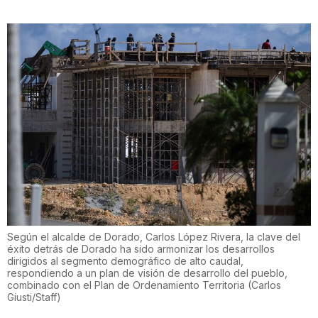
Según el alcalde de Dorado, Carlos López Rivera, la clave del
éxito detrás de Dorado ha sido armonizar los desarrollos
dirigidos al segmento demográfico de alto caudal,
respondiendo a un plan de visión de desarrollo del pueblo,
combinado con el Plan de Ordenamiento Territoria
(
Carlos
Giusti/Staff
)