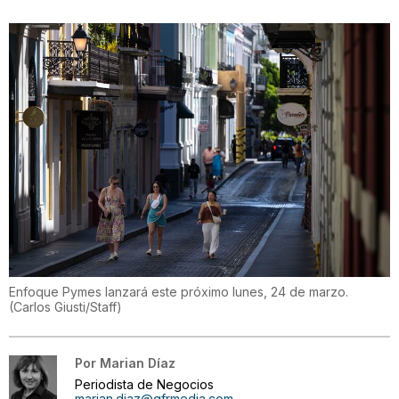
Enfoque Pymes lanzará este próximo lunes, 24 de marzo.
(
Carlos Giusti/Staff
)
Por
Marian Díaz
Periodista de Negocios
marian.diaz@gfrmedia.com