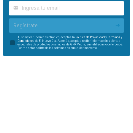
Regístrate
Al someter tu correo electrónico, aceptas la
Política de Privacidad
y
Términos y
Condiciones
de El Nuevo Día. Además, aceptas recibir información u ofertas
especiales de productos o servicios de GFR Media, sus afiliadas o de terceros.
Podrás optar salirte de los boletines en cualquier momento.