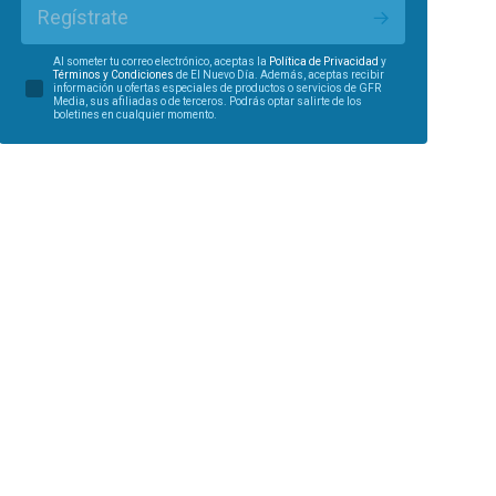
Regístrate
Al someter tu correo electrónico, aceptas la
Política de Privacidad
y
Términos y Condiciones
de El Nuevo Día. Además, aceptas recibir
información u ofertas especiales de productos o servicios de GFR
Media, sus afiliadas o de terceros. Podrás optar salirte de los
boletines en cualquier momento.