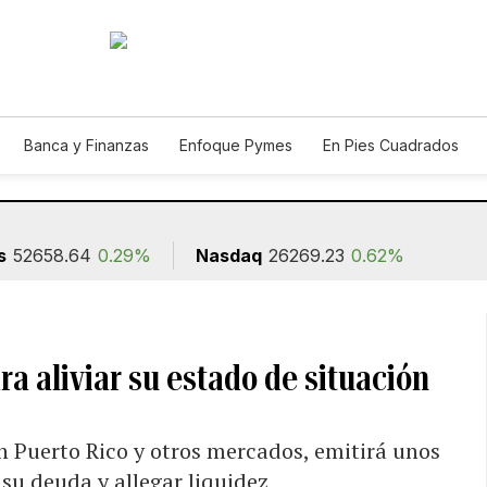
Banca y Finanzas
Enfoque Pymes
En Pies Cuadrados
ión
s
52658.64
0.29%
Nasdaq
26269.23
0.62%
ra aliviar su estado de situación
n Puerto Rico y otros mercados, emitirá unos
su deuda y allegar liquidez