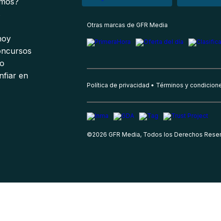
omos?
s
Otras marcas de GFR Media
 hoy
oncursos
io
nfiar en
Política de privacidad
Términos y condicion
©
2026
GFR Media, Todos los Derechos Rese