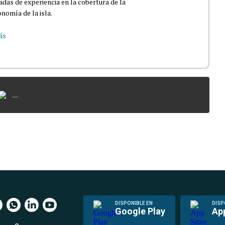
das de experiencia en la cobertura de la
nomía de la isla.
ás
...
DISPONIBLE EN
DISP
Google Play
Ap