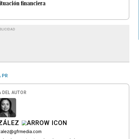
ituación financiera
BLICIDAD
 PR
 DEL AUTOR
ZÁLEZ
nzalez@gfrmedia.com