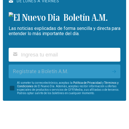
DE LUNES A VIERNES
Boletín A.M.
Las noticias explicadas de forma sencilla y directa para
entender lo más importante del día.
Regístrate a Boletín A.M.
Al someter tu correo electrónico, aceptas la
Política de Privacidad
y
Términos y
Condiciones
de El Nuevo Día. Además, aceptas recibir información u ofertas
especiales de productos o servicios de GFR Media, sus afiliadas o de terceros.
Podrás optar salirte de los boletines en cualquier momento.