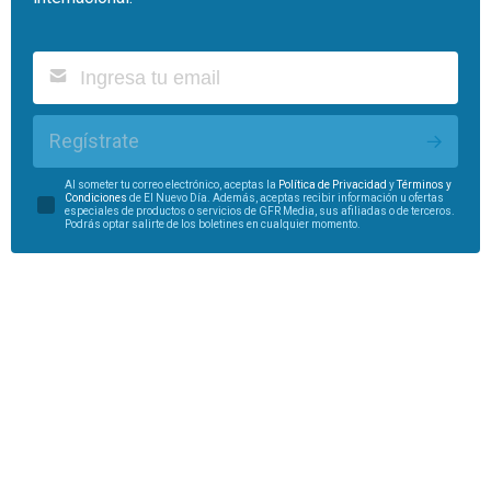
Regístrate
Al someter tu correo electrónico, aceptas la
Política de Privacidad
y
Términos y
Condiciones
de El Nuevo Día. Además, aceptas recibir información u ofertas
especiales de productos o servicios de GFR Media, sus afiliadas o de terceros.
Podrás optar salirte de los boletines en cualquier momento.