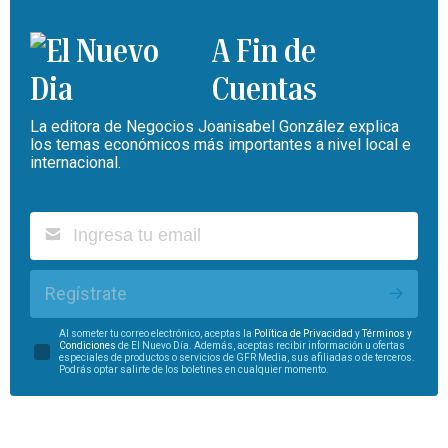
A Fin de
Cuentas
La editora de Negocios Joanisabel González explica
los temas económicos más importantes a nivel local e
internacional.
Regístrate
Al someter tu correo electrónico, aceptas la
Política de Privacidad
y
Términos y
Condiciones
de El Nuevo Día. Además, aceptas recibir información u ofertas
especiales de productos o servicios de GFR Media, sus afiliadas o de terceros.
Podrás optar salirte de los boletines en cualquier momento.