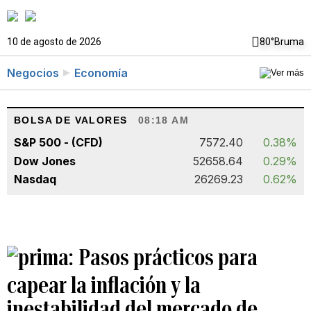
10 de agosto de 2026
80°
Bruma
Negocios
Economía
BOLSA DE VALORES
08:18 AM
S&P 500 - (CFD)
7572.40
0.38%
Dow Jones
52658.64
0.29%
Nasdaq
26269.23
0.62%
Pasos prácticos para
capear la inflación y la
inestabilidad del mercado de