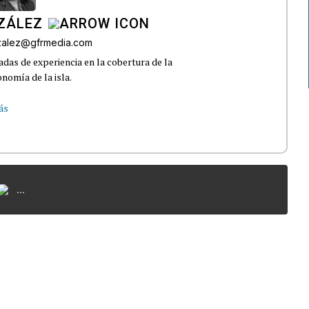
ZÁLEZ
nzalez@gfrmedia.com
das de experiencia en la cobertura de la
nomía de la isla.
ás
...