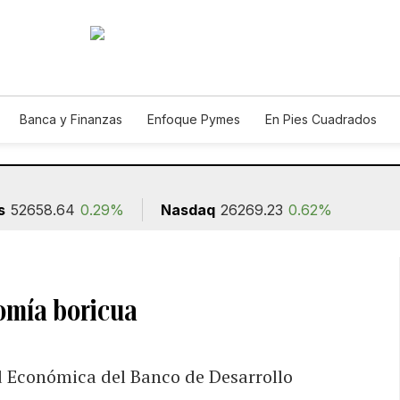
Banca y Finanzas
Enfoque Pymes
En Pies Cuadrados
ión
s
52658.64
0.29%
Nasdaq
26269.23
0.62%
omía boricua
ad Económica del Banco de Desarrollo