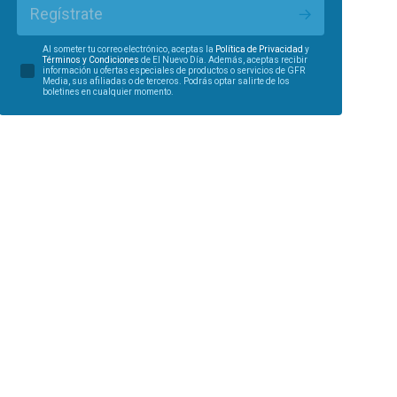
Regístrate
Al someter tu correo electrónico, aceptas la
Política de Privacidad
y
Términos y Condiciones
de El Nuevo Día. Además, aceptas recibir
información u ofertas especiales de productos o servicios de GFR
Media, sus afiliadas o de terceros. Podrás optar salirte de los
boletines en cualquier momento.