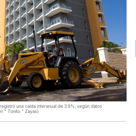
registró una caída interanual de 3.9%, según datos
n " Tonito " Zayas
)