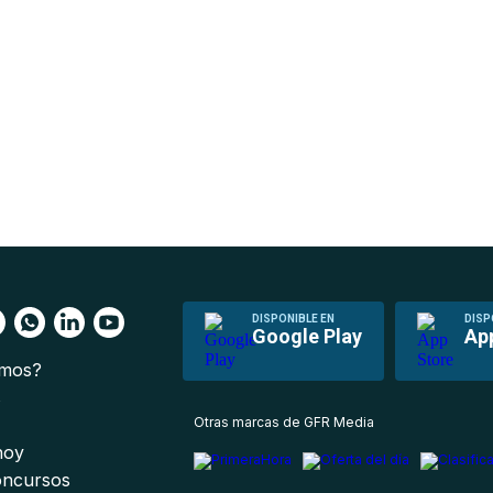
DISPONIBLE EN
DISP
Google Play
Ap
omos?
s
Otras marcas de GFR Media
 hoy
oncursos