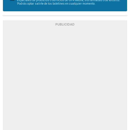
especiales de productos o servicios de GFR Media, sus afiliadas o de terceros.
Podrás optar salirte de los boletines en cualquier momento.
PUBLICIDAD