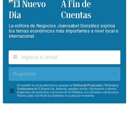
A Fin de
Cuentas
La editora de Negocios Joanisabel González explica
los temas económicos más importantes a nivel local e
internacional.
Regístrate
Al someter tu correo electrónico, aceptas la
Política de Privacidad
y
Términos y
Condiciones
de El Nuevo Día. Además, aceptas recibir información u ofertas
especiales de productos o servicios de GFR Media, sus afiliadas o de terceros.
Podrás optar salirte de los boletines en cualquier momento.