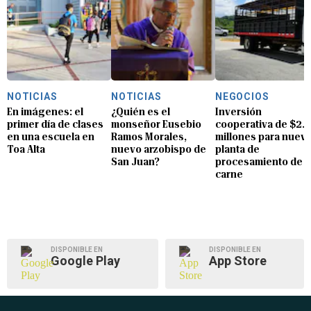
NOTICIAS
NOTICIAS
NEGOCIOS
En imágenes: el
¿Quién es el
Inversión
primer día de clases
monseñor Eusebio
cooperativa de $2.8
en una escuela en
Ramos Morales,
millones para nuev
Toa Alta
nuevo arzobispo de
planta de
San Juan?
procesamiento de
carne
DISPONIBLE EN
DISPONIBLE EN
Google Play
App Store