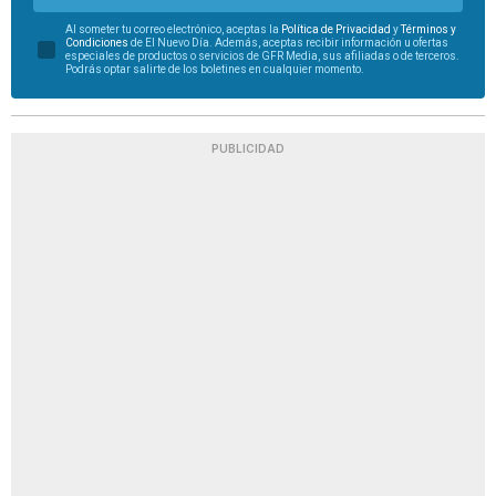
Al someter tu correo electrónico, aceptas la
Política de Privacidad
y
Términos y
Condiciones
de El Nuevo Día. Además, aceptas recibir información u ofertas
especiales de productos o servicios de GFR Media, sus afiliadas o de terceros.
Podrás optar salirte de los boletines en cualquier momento.
PUBLICIDAD