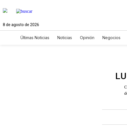
8 de agosto de 2026
Últimas Noticias
Noticias
Opinión
Negocios
Ciencia y Ambiente
Gastronomía
De Viaje
Newsletters
Feriados
Edictos
Especiales
LU
C
d