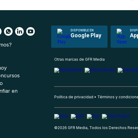
DISPONIBLE EN
DISP
Google Play
Ap
omos?
s
Otras marcas de GFR Media
 hoy
oncursos
io
nfiar en
Política de privacidad
Términos y condicion
©
2026
GFR Media, Todos los Derechos Rese