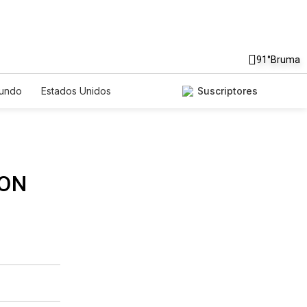
91°
Bruma
undo
Estados Unidos
Suscriptores
nglish
Podcasts
Horóscopos