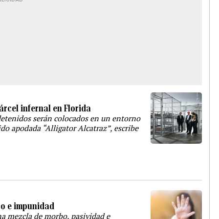
rcel infernal en Florida
s detenidos serán colocados en un entorno
ido apodada “Alligator Alcatraz”, escribe
bo e impunidad
na mezcla de morbo, pasividad e