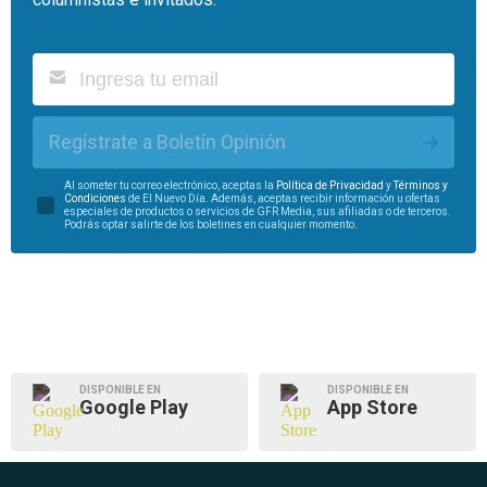
Regístrate a Boletín Opinión
Al someter tu correo electrónico, aceptas la
Política de Privacidad
y
Términos y
Condiciones
de El Nuevo Día. Además, aceptas recibir información u ofertas
especiales de productos o servicios de GFR Media, sus afiliadas o de terceros.
Podrás optar salirte de los boletines en cualquier momento.
DISPONIBLE EN
DISPONIBLE EN
Google Play
App Store