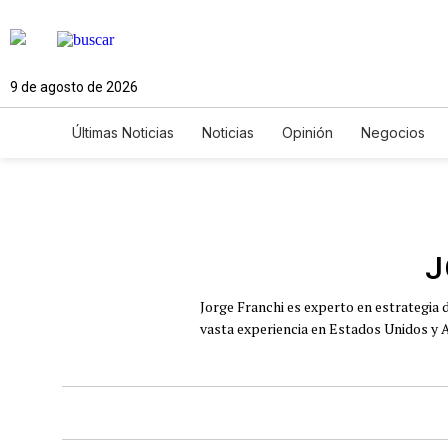
9 de agosto de 2026
Últimas Noticias
Noticias
Opinión
Negocios
Ciencia y Ambiente
Gastronomía
De Viaje
Newsletters
Feriados
Edictos
Especiales
J
Jorge Franchi es experto en estrategia d
vasta experiencia en Estados Unidos y 