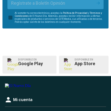
Regístrate a Boletín Opinión
Al someter tu correo electrónico, aceptas la
Política de Privacidad
y
Términos y
Condiciones
de El Nuevo Día. Además, aceptas recibir información u ofertas
especiales de productos o servicios de GFR Media, sus afiliadas o de terceros.
Podrás optar salirte de los boletines en cualquier momento.
DISPONIBLE EN
DISPONIBLE EN
Google Play
App Store
Mi cuenta