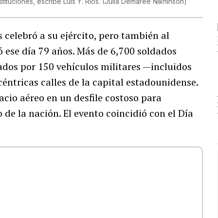
tituciones, escribe Luis Y. Ríos.
(
Julia Demaree Nikhinson
)
s celebró a su ejército, pero también al
 ese día 79 años. Más de 6,700 soldados
os por 150 vehículos militares —incluidos
éntricas calles de la capital estadounidense.
cio aéreo en un desfile costoso para
 de la nación. El evento coincidió con el Día