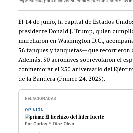
espectáculo para afianzar su control personal sobre las ins
El 14 de junio, la capital de Estados Unido
presidente Donald J. Trump, quien cumplió
marcharon en Washington D.C., acompañad
56 tanques y tanquetas— que recorrieron c
Además, 50 aeronaves sobrevolaron el espa
conmemorar el 250 aniversario del Ejército
de la Bandera (France 24, 2025).
RELACIONADAS
OPINIÓN
El hechizo del líder fuerte
Por
Carlos E. Díaz Olivo