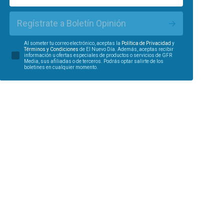
Regístrate a Boletín Opinión
Al someter tu correo electrónico, aceptas la
Política de Privacidad
y
Términos y Condiciones
de El Nuevo Día. Además, aceptas recibir
información u ofertas especiales de productos o servicios de GFR
Media, sus afiliadas o de terceros. Podrás optar salirte de los
boletines en cualquier momento.