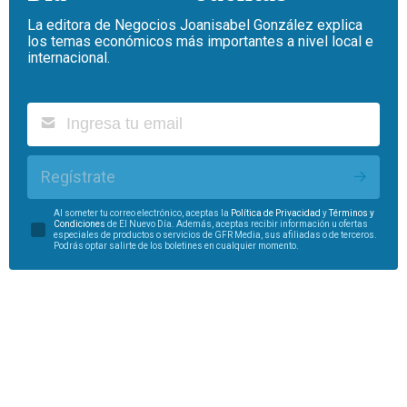
La editora de Negocios Joanisabel González explica
los temas económicos más importantes a nivel local e
internacional.
Regístrate
Al someter tu correo electrónico, aceptas la
Política de Privacidad
y
Términos y
Condiciones
de El Nuevo Día. Además, aceptas recibir información u ofertas
especiales de productos o servicios de GFR Media, sus afiliadas o de terceros.
Podrás optar salirte de los boletines en cualquier momento.