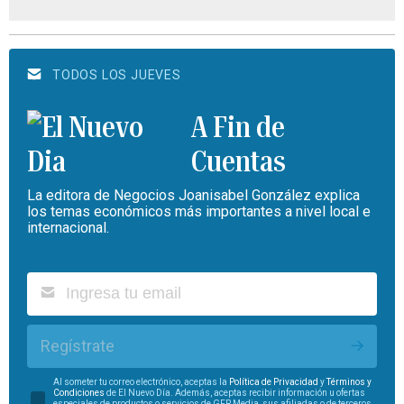
TODOS LOS JUEVES
A Fin de
Cuentas
La editora de Negocios Joanisabel González explica
los temas económicos más importantes a nivel local e
internacional.
Regístrate
Al someter tu correo electrónico, aceptas la
Política de Privacidad
y
Términos y
Condiciones
de El Nuevo Día. Además, aceptas recibir información u ofertas
especiales de productos o servicios de GFR Media, sus afiliadas o de terceros.