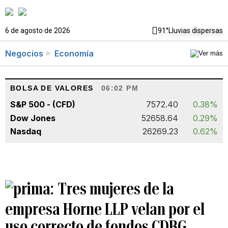
6 de agosto de 2026
91°
Lluvias dispersas
Negocios
Economía
BOLSA DE VALORES
06:02 PM
S&P 500 - (CFD)
7572.40
0.38%
Dow Jones
52658.64
0.29%
Nasdaq
26269.23
0.62%
Tres mujeres de la
empresa Horne LLP velan por el
uso correcto de fondos CDBG