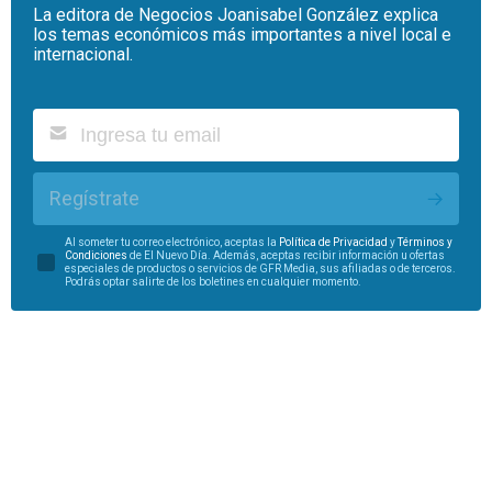
La editora de Negocios Joanisabel González explica
los temas económicos más importantes a nivel local e
internacional.
Regístrate
Al someter tu correo electrónico, aceptas la
Política de Privacidad
y
Términos y
Condiciones
de El Nuevo Día. Además, aceptas recibir información u ofertas
especiales de productos o servicios de GFR Media, sus afiliadas o de terceros.
Podrás optar salirte de los boletines en cualquier momento.