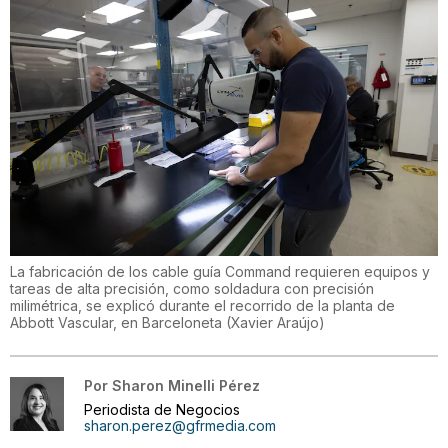
La fabricación de los cable guía Command requieren equipos y
tareas de alta precisión, como soldadura con precisión
milimétrica, se explicó durante el recorrido de la planta de
Abbott Vascular, en Barceloneta
(
Xavier Araújo
)
Por
Sharon Minelli Pérez
Periodista de Negocios
sharon.perez@gfrmedia.com