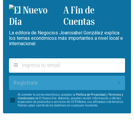
A Fin de
Cuentas
La editora de Negocios Joanisabel González explica
los temas económicos más importantes a nivel local e
internacional.
Regístrate
Al someter tu correo electrónico, aceptas la
Política de Privacidad
y
Términos y
Condiciones
de El Nuevo Día. Además, aceptas recibir información u ofertas
especiales de productos o servicios de GFR Media, sus afiliadas o de terceros.
Podrás optar salirte de los boletines en cualquier momento.